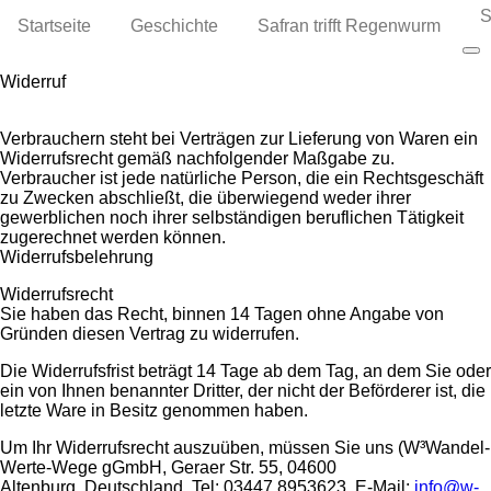
S
Startseite
Geschichte
Safran trifft Regenwurm
Un
Widerruf
Verbrauchern steht bei Verträgen zur Lieferung von Waren ein
Widerrufsrecht gemäß nachfolgender Maßgabe zu.
Verbraucher ist jede natürliche Person, die ein Rechtsgeschäft
zu Zwecken abschließt, die überwiegend weder ihrer
gewerblichen noch ihrer selbständigen beruflichen Tätigkeit
zugerechnet werden können.
Widerrufsbelehrung
Widerrufsrecht
Sie haben das Recht, binnen 14 Tagen ohne Angabe von
Gründen diesen Vertrag zu widerrufen.
Die Widerrufsfrist beträgt 14 Tage ab dem Tag, an dem Sie oder
ein von Ihnen benannter Dritter, der nicht der Beförderer ist, die
letzte Ware in Besitz genommen haben.
Um Ihr Widerrufsrecht auszuüben, müssen Sie uns (W³Wandel-
Werte-Wege gGmbH, Geraer Str. 55, 04600
Altenburg, Deutschland, Tel: 03447 8953623, E-Mail:
info@w-